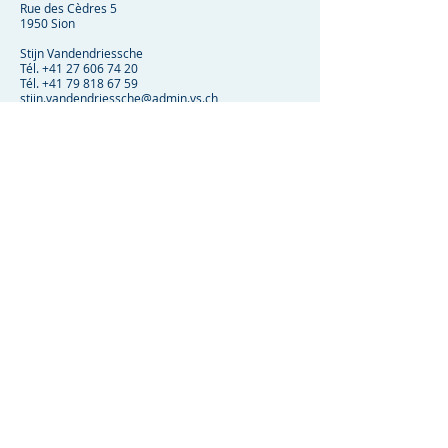
Rue des Cèdres 5
1950 Sion
Stijn Vandendriessche
Tél.
+41 27 606 74 20
Tél.
+41 79 818 67 59
stijn.vandendriessche@admin.vs.ch
Micael Coelho
Tél.
+41 27 606 74 25
micael.coelho@admin.vs.ch
Steve Eggenberger
Tél.
+41 27 606 74 14
steve.eggenberger@admin.vs.ch
Michel Hallenbarter
Tél.
+41 27 606 74 45
michel.hallenbarter@admin.vs.ch
Vorherige
Nächste
Impressum
Datenschutz
AGB
© 2024 ARVAG