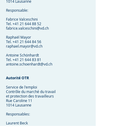
1014 Lausanne
Responsable:
Fabrice Valceschini
Tel.
+41 21 644 88 52
fabrice.valceschini@vd.ch
Raphaël Mayor
Tel.
+41 21 644 84 56
raphael.mayor@vd.ch
Antoine Schönhardt
Tel.
+41 21 644 83 81
antoine.schoenhardt@vd.ch
Autorité OTR
Service de l'emploi
Contrôle du marché du travail
et protection des travailleurs
Rue Caroline 11
1014 Lausanne
Responsables:
Laurent Beck
Tel.
+41 21 316 59 85
laurent.beck@vd.ch