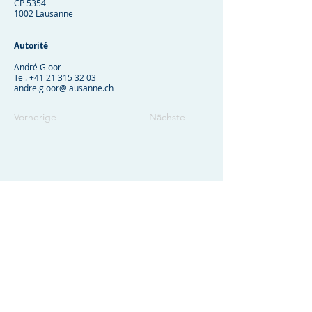
CP 5354
1002 Lausanne
Autorité
André Gloor
Tel.
+41 21 315 32 03
andre.gloor@lausanne.ch
Vorherige
Nächste