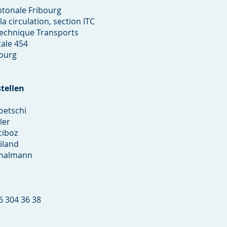
ntonale Fribourg
la circulation, section ITC
echnique Transports
ale 454
bourg
tellen
oetschi
ler
ciboz
iland
Thalmann
26 304 36 38