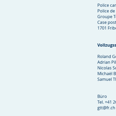
Police ca
Police de 
Groupe T
Case post
1701 Fri
Vollzugss
Roland G
Adrian Pil
Nicolas S
Michaël B
Samuel 
Büro
Tel. +41 
gtt@fr.ch