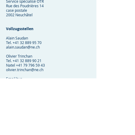
Service spécialisé OTR
Rue des Poudrières 14
case postale
2002 Neuchâtel
Vollzugsstellen
Alain Saudan
Tel.
+41 32 889 95 70
alain.saudan@ne.ch
Olivier Trinchan
Tel.
+41 32 889 90 21
Natel
+41 79 796 59 43
olivier.trinchan@ne.ch
Email bur.
otr@ne.ch
Centre NE
+41 32 889 90 00
Vorherige
Nächste