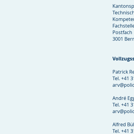
Kantonspo
Technisc
Kompeten
Fachstell
Postfach
3001 Ber
Vollzugss
Patrick R
Tel. +41 
arv@polic
André Eg
Tel. +41 
arv@polic
Alfred B
Tel. +41 