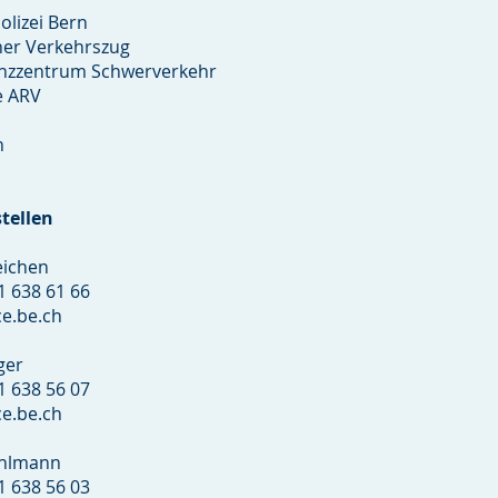
lizei Bern
her Verkehrszug
zzentrum Schwerverkehr
e ARV
n
tellen
eichen
31 638 61 66
e.be.ch
ger
31 638 56 07
e.be.ch
ühlmann
31 638 56 03