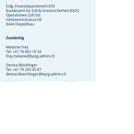
Eidg. Finanzdepartement EFD
Bundesamt für Zoll & Grenzsicherheit BAZG
Operationen Zoll Ost
Hohenemsstrasse 69
9444 Diepoldsau
Zuständig
Melainie Frey
Tel.
+41 79 663 18 34
frey.melanie@bazg.admin.ch
Denise Blöchlinger
Tel.
+41 79 293 45 87
denise.bloechlinger@bazg.admin.ch
Vorherige
Nächste