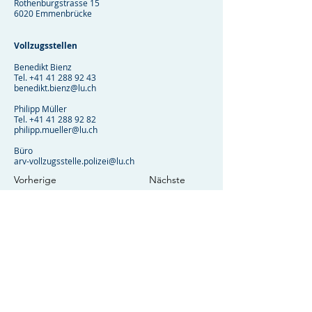
Rothenburgstrasse 15
6020 Emmenbrücke
Vollzugsstellen
Benedikt Bienz
Tel.
+41 41 288 92 43
benedikt.bienz@lu.ch
Philipp Müller
Tel.
+41 41 288 92 82
philipp.mueller@lu.ch
Büro
arv-vollzugsstelle.polizei@lu.ch
Vorherige
Nächste