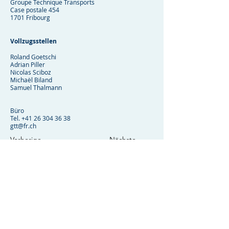
Groupe Technique Transports
Case postale 454
1701 Fribourg
Vollzugsstellen
Roland Goetschi
Adrian Piller
Nicolas Sciboz
Michaël Biland
Samuel Thalmann
Büro
Tel.
+41 26 304 36 38
gtt@fr.ch
Vorherige
Nächste